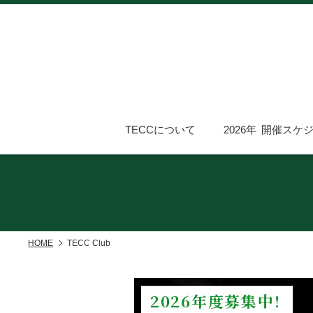
TECCに
ついて
開催スケ
HOME
TECC Club
2026年度募集中!