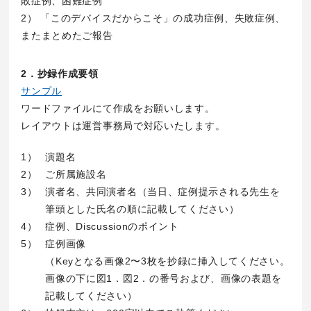
敗症例、困難症例
2） 「このデバイスだからこそ」の成功症例、失敗症例、
またまとめたご報告
2．抄録作成要領
サンプル
ワードファイルにて作成をお願いします。
レイアウトは運営事務局で対応いたします。
1）
演題名
2）
ご所属施設名
3）
演者名、共同演者名（当日、症例提示される先生を
筆頭とした氏名の順に記載してください）
4）
症例、Discussionのポイント
5）
症例画像
（Keyとなる画像2〜3枚を抄録に挿入してください。
画像の下に図1．図2．の番号および、画像の表題を
記載してください）