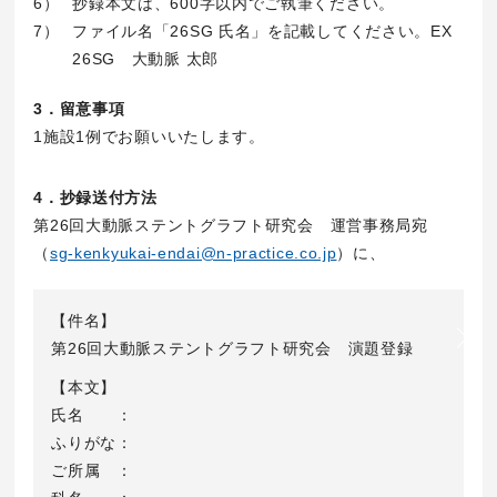
6）
抄録本文は、600字以内でご執筆ください。
7）
ファイル名「26SG 氏名」を記載してください。EX
26SG 大動脈 太郎
3．留意事項
1施設1例でお願いいたします。
4．抄録送付方法
第26回大動脈ステントグラフト研究会 運営事務局宛
（
sg-kenkyukai-endai@n-practice.co.jp
）に、
【件名】
第26回大動脈ステントグラフト研究会 演題登録
【本文】
氏名 ：
ふりがな：
ご所属 ：