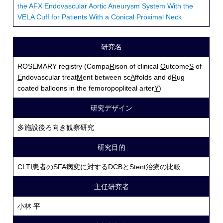
the AFX Endovascular Aortic Aneurysm System With the
VELA Cuff for Patients With a Conical Proximal Neck
研究名
ROSEMARY registry (Compa
R
ison of clinical
O
utcome
S
of
E
ndovascular treat
M
ent between sc
A
ffolds and d
R
ug
coated balloons in the femoropopliteal arter
Y
)
研究デザイン
多施設後ろ向き観察研究
研究目的
CLTI患者のSFA病変に対するDCBとStent治療の比較
主任研究者
小林 平