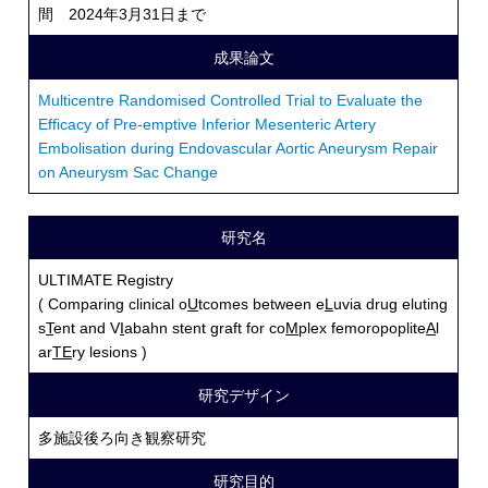
間 2024年3月31日まで
成果論文
Multicentre Randomised Controlled Trial to Evaluate the
Efficacy of Pre-emptive Inferior Mesenteric Artery
Embolisation during Endovascular Aortic Aneurysm Repair
on Aneurysm Sac Change
研究名
ULTIMATE Registry
( Comparing clinical o
U
tcomes between e
L
uvia drug eluting
s
T
ent and V
I
abahn stent graft for co
M
plex femoropoplite
A
l
ar
TE
ry lesions )
研究デザイン
多施設後ろ向き観察研究
研究目的