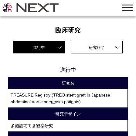
臨床研究
進行中
研究終了
進行中
研究名
TREASURE Registry (
TRE
O stent gr
a
ft in Japane
s
e
abdominal aortic ane
ur
ysm pati
e
nts)
研究デザイン
多施設前向き観察研究