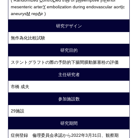
( Randomized
C
ontro
L
led tri
A
l of p
R
eemptive
I
n
F
erior
mesenteric arter
Y
embolization during endovascular aort
I
c
aneurys
M
rep
A
ir )
研究デザイン
無作為化比較試験
研究目的
ステントグラフトの際の予防的下腸間膜動脈塞栓の評価
主任研究者
市橋 成夫
参加施設数
29施設
研究期間
症例登録 倫理委員会承認から2022年3月31日、観察期