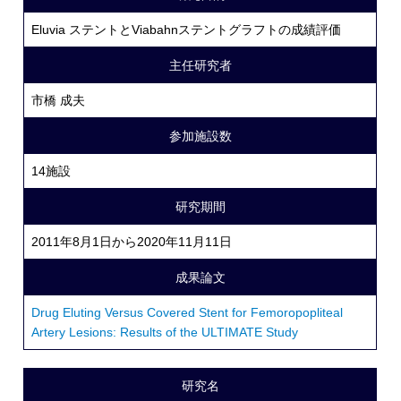
Eluvia ステントとViabahnステントグラフトの成績評価
主任研究者
市橋 成夫
参加施設数
14施設
研究期間
2011年8月1日から2020年11月11日
成果論文
Drug Eluting Versus Covered Stent for Femoropopliteal
Artery Lesions: Results of the ULTIMATE Study
研究名