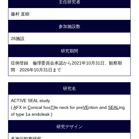
主任研究者
藤村 直樹
参加施設数
26施設
研究期間
症例登録 倫理委員会承認から2021年10月31日、観察期
間 2026年10月31日まで
研究名
ACTIVE SEAL study
(
A
FX in
C
onical hos
TI
le neck for pre
VE
ntion and
SEAL
ing
of type 1a endoleak )
研究デザイン
多施設観察研究