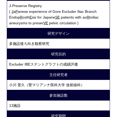
J-Preserve Registry
(
J
a
P
anese experience of Gore Excluder Iliac Branch
Endop
R
osth
E
sis for Japane
SE
patients with ao
R
toiliac
aneurysms to preser
VE
pelvic circulation )
研究デザイン
多施設後ろ向き観察研究
研究目的
Excluder IBEステントグラフトの成績評価
主任研究者
小川 普久（聖マリアンナ医科大学 放射線科）
参加施設数
13施設
研究期間