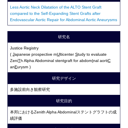
Less Aortic Neck Dilatation of the ALTO Stent Graft
compared to the Self-Expanding Stent Grafts after
Endovascular Aortic Repair for Abdominal Aortic Aneurysms
研究名
Justice Registry
(
J
apanese prospective m
U
lticenter
S
tudy to evaluate
Zeni
T
h Alpha Abdominal stentgraft for abdom
I
nal aorti
C
an
E
urysm )
研究デザイン
多施設前向き観察研究
研究目的
本邦におけるZenith Alpha Abdominalステントグラフトの成
績評価